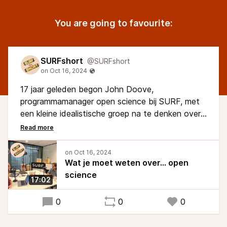
You are going to favourite:
SURFshort
@SURFshort
17 jaar geleden begon John Doove,
programmamanager open science bij SURF, met
een kleine idealistische groep na te denken over
de mogelijkheden van open science. Waar staan
we nu en waarom zou open science de norm
moeten zijn? Luister nu de nieuwe aflevering van
SURFshort.
Wat je moet weten over... open
science
17:02
0
0
0