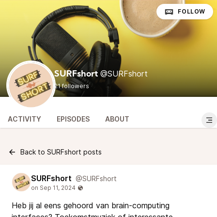
FOLLOW
@SURFshort
SURFshort
21 followers
ACTIVITY
EPISODES
ABOUT
Back to SURFshort posts
SURFshort
@SURFshort
Heb jij al eens gehoord van brain-computing