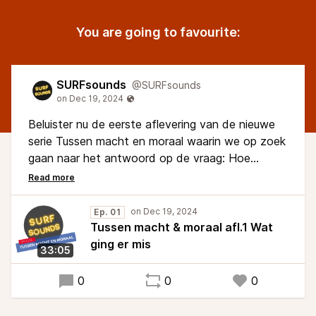
You are going to favourite:
SURFsounds
@SURFsounds
Beluister nu de eerste aflevering van de nieuwe
serie Tussen macht en moraal waarin we op zoek
gaan naar het antwoord op de vraag: Hoe
zorgen we dat technologische vooruitgang weer
ten goede komt aan ons allemaal? We beginnen
bij het begin met Marleen Stikker. Wat ging er
Ep. 01
mis?
Tussen macht & moraal afl.1 Wat
ging er mis
33:05
0
0
0