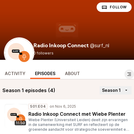
FOLLOW
@surf_nl
Radio Inkoop Connect
0 followers
ACTIVITY
EPISODES
ABOUT
Season 1 episodes (4)
Season 1
S01:E04
Radio Inkoop Connect met Wiebe Plenter
Wiebe Plenter (Universiteit Leiden) deelt zijn ervaringen
11:50
in de samenwerking met SURF en reflecteert op de
groeiende aandacht voor strategische soevereiniteit en