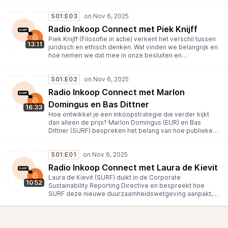
publieke waarden in het inkooplandschap van onderwijs
en onderzoek.
S01:E03
Radio Inkoop Connect met Piek Knijff
Piek Knijff (Filosofie in actie) verkent het verschil tussen
13:11
juridisch en ethisch denken. Wat vinden we belangrijk en
hoe nemen we dat mee in onze besluiten en
afwegingen?
S01:E02
Radio Inkoop Connect met Marlon
Domingus en Bas Dittner
16:33
Hoe ontwikkel je een inkoopstrategie die verder kijkt
dan alleen de prijs? Marlon Domingus (EUR) en Bas
Dittner (SURF) bespreken het belang van hoe publieke
waarden (zoals privacy, autonomie en veiligheid)
verankerd kunnen worden in een inkoopstrategie. Ze
S01:E01
leggen uit hoe ze hiervoor een toetsingskader en
inkooptool hebben ontwikkeld (Taskforce Beyond
Radio Inkoop Connect met Laura de Kievit
Privacy Shield) voor sectorbrede risicobeoordelingen.
Laura de Kievit (SURF) duikt in de Corporate
10:52
Sustainability Reporting Directive en bespreekt hoe
SURF deze nieuwe duurzaamheidswetgeving aanpakt,
inclusief de uitdagingen rond ICT-voetafdruk en
ketenverantwoordelijkheid.